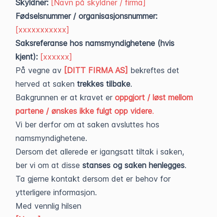
Skyldner:
[Navn på skyldner / firma]
Fødselsnummer / organisasjonsnummer:
[xxxxxxxxxxx]
Saksreferanse hos namsmyndighetene (hvis
kjent):
[xxxxxx]
På vegne av
[DITT FIRMA AS]
bekreftes det
herved at saken
trekkes tilbake
.
Bakgrunnen er at kravet er
oppgjort / løst mellom
partene / ønskes ikke fulgt opp videre
.
Vi ber derfor om at saken avsluttes hos
namsmyndighetene.
Dersom det allerede er igangsatt tiltak i saken,
ber vi om at disse
stanses og saken henlegges
.
Ta gjerne kontakt dersom det er behov for
ytterligere informasjon.
Med vennlig hilsen