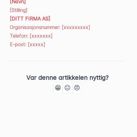
[Navn]
[Stilling]
[DITT FIRMA AS]
Organisasjonsnummer: [xxxxxxxxx]
Telefon: [xxxxxxx]
E-post: [xxxxx]
Var denne artikkelen nyttig?
😁
😐
😠