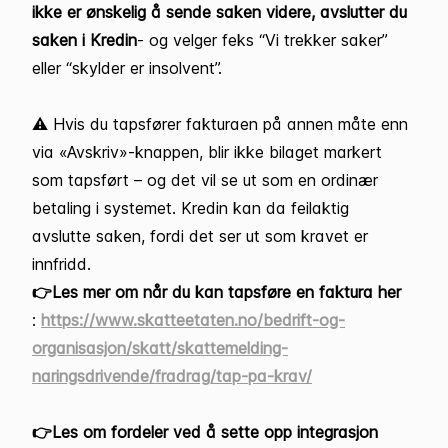
ikke er ønskelig å sende saken videre,
avslutter du
saken i Kredin
- og velger feks “Vi trekker saker”
eller “skylder er insolvent”.
⚠️ Hvis du tapsfører fakturaen på annen måte enn
via «Avskriv»-knappen, blir ikke bilaget markert
som tapsført – og det vil se ut som en ordinær
betaling i systemet. Kredin kan da feilaktig
avslutte saken, fordi det ser ut som kravet er
innfridd.
👉Les mer om når du kan tapsføre en faktura her
:
https://www.skatteetaten.no/bedrift-og-
organisasjon/skatt/skattemelding-
naringsdrivende/fradrag/tap-pa-krav/
👉Les om fordeler ved å sette opp integrasjon