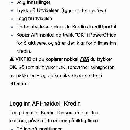
Velg
Innstillinger
Trykk på
Utvidelser
(ligger under
system
)
Legg til utvidelse
Under utvidelse velger du
Kredins kredittportal
Kopier API nøkkel
og
trykk "OK" i PowerOffice
for å
aktivere,
og så er den klar for å limes inn i
Kredin.
⚠️ VIKTIG
at du
kopierer nøkkel
FØR
du trykker
OK.
Så fort du trykker OK, forsvinner synligheten
av nøkkelen – og du kan ikke kopiere den i
etterkant.
Legg inn API-nøkkel i Kredin
Logg deg inn i Kredin. Dersom du har flere
kontoer,
påse at du er inne på riktig firma.
Gå inn på
innstillinger