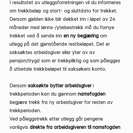
I resultatet av utleggsforretningen vil du informeres
om trekkbeløp og start- og sluttdato for trekket.
Dersom gjelden ikke blir dekket inn i løpet av 24
måneder med lønns-/ytelsestrekk må du fornye
trekket ved å sende inn
en ny begjæring
om
utlegg på det gjenstående restbeløpet. Det er
saksøktes arbeidsgiver eller yter av av
pensjon/trygd som er trekkpliktig og som pålegges
å utbetale trekkbeløpet til saksøkers konto.
Dersom
saksøkte bytter arbeidsgiver
i
trekkperioden kan du gjennom
namsfogden
begjære trekk fra ny arbeidsgiver for resten av
trekkperioden.
Ved påleggstrekk etter utlegg går pengene
vanligvis
direkte fra arbeidsgiveren til namsfogden