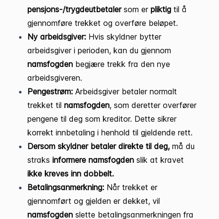
pensjons-/trygdeutbetaler
som er
pliktig
til å
gjennomføre trekket og overføre beløpet.
Ny arbeidsgiver:
Hvis skyldner bytter
arbeidsgiver i perioden, kan du gjennom
namsfogden
begjære trekk fra den nye
arbeidsgiveren.
Pengestrøm:
Arbeidsgiver betaler normalt
trekket til
namsfogden
, som deretter overfører
pengene til deg som kreditor. Dette sikrer
korrekt innbetaling i henhold til gjeldende rett.
Dersom skyldner betaler direkte til deg,
må du
straks
informere namsfogden
slik at kravet
ikke kreves inn dobbelt.
Betalingsanmerkning:
Når trekket er
gjennomført og gjelden er dekket, vil
namsfogden
slette betalingsanmerkningen fra