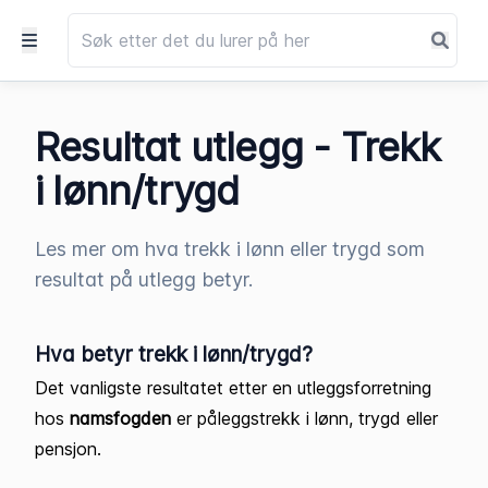
Resultat utlegg - Trekk
i lønn/trygd
Les mer om hva trekk i lønn eller trygd som
resultat på utlegg betyr.
Hva betyr trekk i lønn/trygd?
Det vanligste resultatet etter en utleggsforretning
hos
namsfogden
er påleggstrekk i lønn, trygd eller
pensjon.